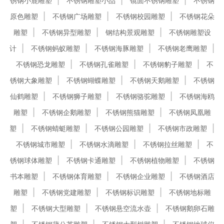
锈钢小鹿雕塑
不锈钢雕塑小品
镜面不锈钢雕塑
不锈钢
原色雕塑
不锈钢广场雕塑
不锈钢校园雕塑
不锈钢花朵
雕塑
不锈钢异型雕塑
钢结构景观雕塑
不锈钢雕塑设
计
不锈钢蚂蚁雕塑
不锈钢海豚雕塑
不锈钢老鹰雕塑
不锈钢恐龙雕塑
不锈钢孔雀雕塑
不锈钢豹子雕塑
不
锈钢大象雕塑
不锈钢蝴蝶雕塑
不锈钢天鹅雕塑
不锈钢
仙鹤雕塑
不锈钢狮子雕塑
不锈钢骆驼雕塑
不锈钢海鸥
雕塑
不锈钢企鹅雕塑
不锈钢熊猫雕塑
不锈钢凤凰雕
塑
不锈钢蜻蜓雕塑
不锈钢公园雕塑
不锈钢市政雕塑
不锈钢城市雕塑
不锈钢水滴雕塑
不锈钢拉丝雕塑
不
锈钢球体雕塑
不锈钢卡通雕塑
不锈钢植物雕塑
不锈钢
书本雕塑
不锈钢体育雕塑
不锈钢企业雕塑
不锈钢酒店
雕塑
不锈钢党建雕塑
不锈钢标识雕塑
不锈钢地标雕
塑
不锈钢大型雕塑
不锈钢悬空流水壶
不锈钢鹅卵石雕