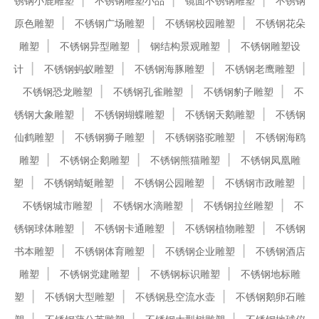
锈钢小鹿雕塑
不锈钢雕塑小品
镜面不锈钢雕塑
不锈钢
原色雕塑
不锈钢广场雕塑
不锈钢校园雕塑
不锈钢花朵
雕塑
不锈钢异型雕塑
钢结构景观雕塑
不锈钢雕塑设
计
不锈钢蚂蚁雕塑
不锈钢海豚雕塑
不锈钢老鹰雕塑
不锈钢恐龙雕塑
不锈钢孔雀雕塑
不锈钢豹子雕塑
不
锈钢大象雕塑
不锈钢蝴蝶雕塑
不锈钢天鹅雕塑
不锈钢
仙鹤雕塑
不锈钢狮子雕塑
不锈钢骆驼雕塑
不锈钢海鸥
雕塑
不锈钢企鹅雕塑
不锈钢熊猫雕塑
不锈钢凤凰雕
塑
不锈钢蜻蜓雕塑
不锈钢公园雕塑
不锈钢市政雕塑
不锈钢城市雕塑
不锈钢水滴雕塑
不锈钢拉丝雕塑
不
锈钢球体雕塑
不锈钢卡通雕塑
不锈钢植物雕塑
不锈钢
书本雕塑
不锈钢体育雕塑
不锈钢企业雕塑
不锈钢酒店
雕塑
不锈钢党建雕塑
不锈钢标识雕塑
不锈钢地标雕
塑
不锈钢大型雕塑
不锈钢悬空流水壶
不锈钢鹅卵石雕